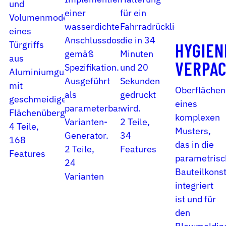
und
einer
für ein
Volumenmodellierung
wasserdichten
Fahrradrücklicht,
eines
Anschlussdose
die in 34
Türgriffs
HYGIEN
gemäß
Minuten
aus
VERPA
Spezifikation.
und 20
Aluminiumguss
Ausgeführt
Sekunden
mit
Oberflächen
als
gedruckt
geschmeidigen
eines
parameterbasierter
wird.
Flächenübergängen.
komplexen
Varianten-
2 Teile,
4 Teile,
Musters,
Generator.
34
168
das in die
2 Teile,
Features
Features
parametrisc
24
Bauteilkonst
Varianten
integriert
ist und für
den