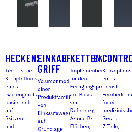
HECKENSCHERE
EINKAUFSWAGEN-­
KETTENSÄGE
CONTR
GRIFF
Technische
Implementierung
Konzeptums
Komplettumsetzung
für den
eines
Volumenmodellierung
eines
Fertigungsprozess
robusten
einer
Gartengeräts
auf Basis
Fernbedien
Produktfamilie
basierend
von
für ein
von
auf
Referenzgeometrien.
medizinisch
Einkaufswagengriffen
Skizzen
A- und B-
Gerät.
auf
und
Flächen,
7 Teile,
Grundlage