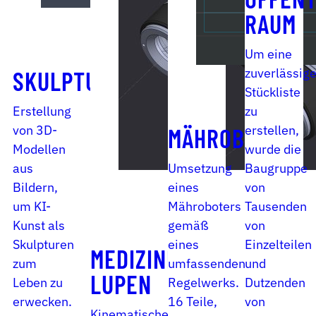
RAUM
Um eine
zuverlässig
SKULPTUR
Stückliste
Erstellung
zu
von 3D-
erstellen,
MÄHROBOTER
Modellen
wurde die
aus
Umsetzung
Baugruppe
Bildern,
eines
von
um KI-
Mähroboters
Tausenden
Kunst als
gemäß
von
Skulpturen
eines
Einzelteilen
MEDIZINISCHE
zum
umfassenden
und
LUPEN
Leben zu
Regelwerks.
Dutzenden
erwecken.
16 Teile,
von
Kinematische