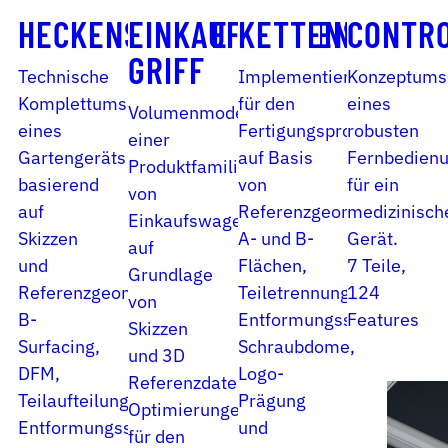
HECKENSCHERE
EINKAUFSWAGEN-­
KETTENSÄGE
CONTR
GRIFF
Technische
Implementierung
Konzeptums
Komplettumsetzung
für den
eines
Volumenmodellierung
eines
Fertigungsprozess
robusten
einer
Gartengeräts
auf Basis
Fernbedien
Produktfamilie
basierend
von
für ein
von
auf
Referenzgeometrien.
medizinisch
Einkaufswagengriffen
Skizzen
A- und B-
Gerät.
auf
und
Flächen,
7 Teile,
Grundlage
Referenzgeometrie.
Teiletrennung,
124
von
B-
Entformungsschrägen,
Features
Skizzen
Surfacing,
Schraubdome,
und 3D
DFM,
Logo-
Referenzdaten.
Teilaufteilung,
Prägung
Optimierungen
Entformungsschrägen
und
für den