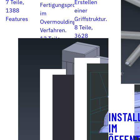
7 Teile,
Erstellen
Fertigungsprozess
1388
einer
im
Features
Griffstruktur.
Overmoulding-
8 Teile,
Verfahren.
3628
12 Teile,
Features
742
Features
INSTAL
IM
ÖFFENT