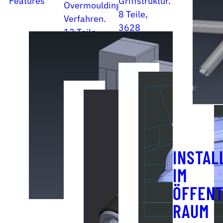
Features
Griffstruktur.
Overmoulding-
8 Teile,
Verfahren.
3628
12 Teile,
Features
742
Features
INSTAL
IM
ÖFFENT
RAUM