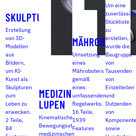
Um eine
zuverlässig
SKULPTUR
Stückliste
Erstellung
zu
von 3D-
erstellen,
MÄHROBOTER
Modellen
wurde die
aus
Umsetzung
Baugruppe
Bildern,
eines
von
um KI-
Mähroboters
Tausenden
Kunst als
gemäß
von
Skulpturen
eines
Einzelteilen
MEDIZINISCHE
zum
umfassenden
und
LUPEN
Leben zu
Regelwerks.
Dutzenden
erwecken.
16 Teile,
von
Kinematische
2 Teile,
1939
Komponent
Bewegungsstudie
84
Features
sowie
medizinischen