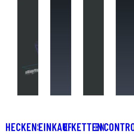
HECKENSCHERE
EINKAUFSWAGEN-­
KETTENSÄGE
CONTR