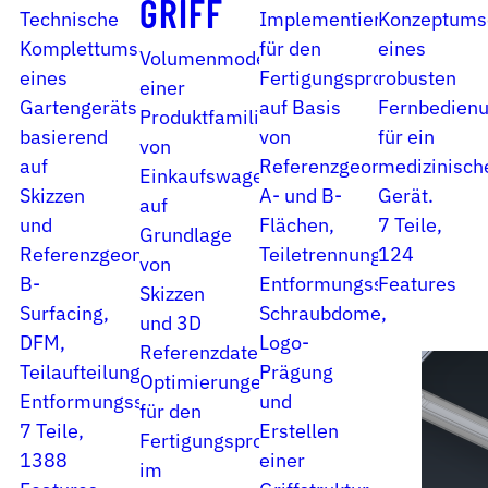
GRIFF
Technische
Implementierung
Konzeptums
Komplettumsetzung
für den
eines
Volumenmodellierung
eines
Fertigungsprozess
robusten
einer
Gartengeräts
auf Basis
Fernbedien
Produktfamilie
basierend
von
für ein
von
auf
Referenzgeometrien.
medizinisch
Einkaufswagengriffen
Skizzen
A- und B-
Gerät.
auf
und
Flächen,
7 Teile,
Grundlage
Referenzgeometrie.
Teiletrennung,
124
von
B-
Entformungsschrägen,
Features
Skizzen
Surfacing,
Schraubdome,
und 3D
DFM,
Logo-
Referenzdaten.
Teilaufteilung,
Prägung
Optimierungen
Entformungsschrägen
und
für den
7 Teile,
Erstellen
Fertigungsprozess
1388
einer
im