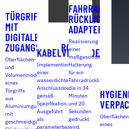
FAHRRAD-­
TÜRGRIFF
RÜCKLICHT­­
MIT
ADAPTER
DIGITALER
Realisierung
ZUGANGSKONTROLLE
einer
KABELVERBINDER
maßgeschneiderten
Oberflächen-
Implementierung
Halterung
und
einer
für ein
Volumenmodellierung
wasserdichten
Fahrradrücklicht,
eines
Anschlussdose
die in 34
Türgriffs
HYGIEN
gemäß
Minuten
aus
VERPA
Spezifikation.
und 20
Aluminiumguss
Ausgeführt
Sekunden
mit
Oberflächen
als
gedruckt
geschmeidigen
eines
parameterbasierter
wird.